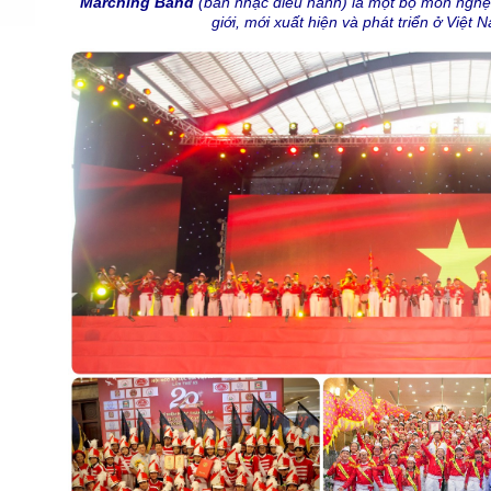
Marching Band
(ban nhạc diễu hành) là một bộ môn nghệ t
giới, mới xuất hiện và phát triển ở Việ