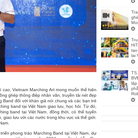
Tra
ghé
Mos
Tru
HiT
tạo
lai
TS
BV
lập
phẫ
trí cao, Vietnam Marching Art mong muốn thể hiện
Rob
lồng ghép thông điệp nhân văn, truyền tải nét đẹp
 Band đối với khán giả nói chung và các bạn trẻ
hing band tại Việt Nam giao lưu, học hỏi. Từ đó,
hing band tại Việt Nam, đồng thời, có thể tuyển
 giao lưu với các nước trong khu vực và thế giới.
 Nam.
riển phong trào Marching Band tại Việt Nam, dự