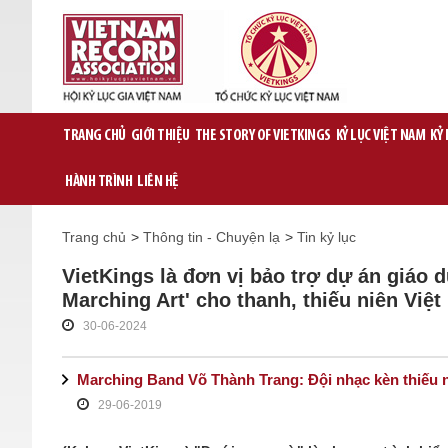
TRANG CHỦ
GIỚI THIỆU
THE STORY OF VIETKINGS
KỶ LỤC VIỆT NAM
KỶ
HÀNH TRÌNH
LIÊN HỆ
Trang chủ
>
Thông tin - Chuyện lạ
>
Tin kỷ lục
VietKings là đơn vị bảo trợ dự án giáo
Marching Art' cho thanh, thiếu niên Việ
30-06-2024
Marching Band Võ Thành Trang: Đội nhạc kèn thiếu nh
29-06-2019