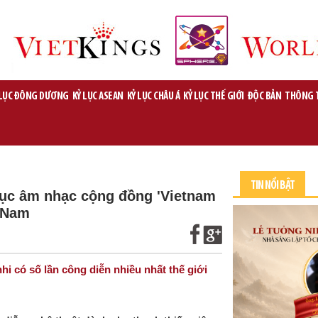
 LỤC ĐÔNG DƯƠNG
KỶ LỤC ASEAN
KỶ LỤC CHÂU Á
KỶ LỤC THẾ GIỚI
ĐỘC BẢN
THÔNG 
TIN NỔI BẬT
 dục âm nhạc cộng đồng 'Vietnam
t Nam
i có số lần công diễn nhiều nhất thế giới