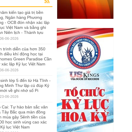
năm kiến tạo giá trị bền
ng, Ngân hàng Phương
g - OCB đón nhận xác lập
lục Việt Nam và bằng ghi
n Niên lịch - Thành tựu
06-06-2026
 trình diễn của hơn 350
h diều khí động học tại
nhomes Green Paradise Cần
 xác lập Kỷ lục Việt Nam
06-06-2026
sinh lớp 5 đến từ Hà Tĩnh -
g Minh Thư lập cú đúp Kỷ
 mới về ghi nhớ số Pi
23-06-2026
 Cai: Tự hào bản sắc văn
a Tây Bắc qua màn đồng
n múa gậy Sênh tiền của
00 học sinh vùng cao xác
 Kỷ lục Việt Nam