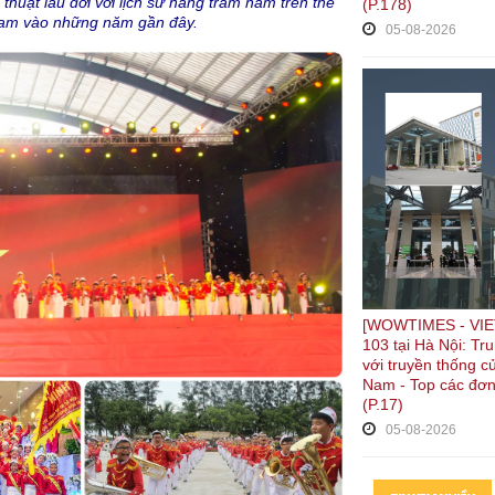
huật lâu đời với lịch sử hàng trăm năm trên thế
(P.178)
t Nam vào những năm gần đây.
05-08-2026
[WOWTIMES - VIE
103 tại Hà Nội: Tr
với truyền thống c
Nam - Top các đơn
(P.17)
05-08-2026