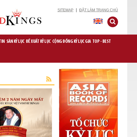
|
SITEMAP
ĐẶT LÀM TRANG CHỦ
TIN
SÀN KỶ LỤC
ĐỀ XUẤT KỶ LỤC
CỘNG ĐỒNG KỶ LỤC GIA
TOP - BEST