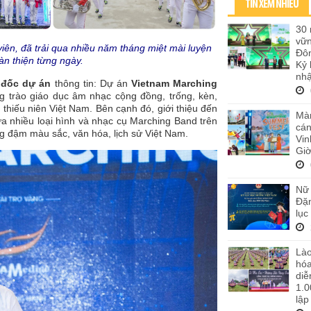
TIN XEM NHIỀU
30 
vữ
ên, đã trải qua nhiều năm tháng miệt mài luyện
Đôn
àn thiện từng ngày.
Kỷ 
nhậ
 đốc dự án
thông tin: Dự án
Vietnam Marching
g trào giáo dục âm nhạc cộng đồng, trống, kèn,
thiếu niên Việt Nam. Bên cạnh đó, giới thiệu đến
Màn
a nhiều loại hình và nhạc cụ Marching Band trên
cán
ng đậm màu sắc, văn hóa, lịch sử Việt Nam.
Vi
Giờ
Nữ 
Đặn
lục
Lào
hó
diễ
1.0
lập