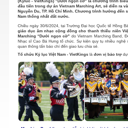
(Kyluc - VietKings) "Dưới ngọn cờ" là chương trình biể
đầu tiên trong dự án Vietnam Marching Art, sẽ diễn ra v
Nguyễn Du, TP. Hồ Chí Minh. Chương trình hướng đến s
Nam thống nhất đất nước.
Chiều ngày 30/6/2024, tại Trường Đại học Quốc tế Hồng B
giáo dục âm nhạc cộng đồng cho thanh thiếu niên Việ
Marching
“Dưới ngọn cờ"
do Vietnam Marching Band, Đo
Nhạc sĩ Cao Bá Hưng tổ chức. Sự kiện quy tụ nhiều nghệ s
quan thông tấn báo chí đến giao lưu chia sẻ.
Tổ chức Kỷ lục Việt Nam - VietKings
là
đơn vị bảo trợ
dự