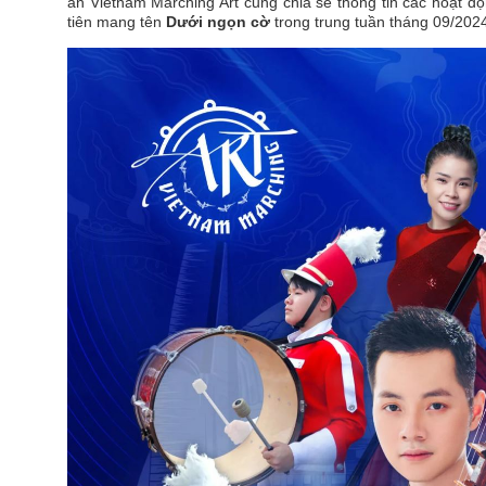
án Vietnam Marching Art cũng chia sẻ thông tin các hoạt đ
tiên mang tên
Dưới ngọn cờ
trong trung tuần tháng 09/202