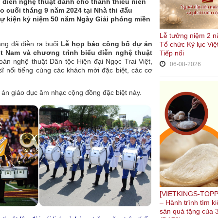
u diễn nghệ thuật dành cho thanh thiếu niên
ào cuối tháng 9 năm 2024 tại Nhà thi đấu
ự kiện kỷ niệm 50 năm Ngày Giải phóng miền
Lễ tưởng niệm 2 n
àng đã diễn ra buổi
Lễ họp báo công bố dự án
Tổ chức Kỷ lục Việ
t Nam và chương trình biểu diễn nghệ thuật
Tiếp nối
àn nghệ thuật Dân tộc Hiện đại Ngọc Trai Việt,
06-08-2026
ĩ nổi tiếng cùng các khách mời đặc biệt, các cơ
 án giáo dục âm nhạc cộng đồng đặc biệt này.
[VIETKINGS-TOPP
– Hành trình tìm 
sản quà tặng của 3