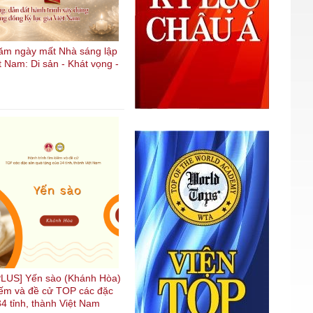
ăm ngày mất Nhà sáng lập
t Nam: Di sản - Khát vọng -
LUS] Yến sào (Khánh Hòa)
kiếm và đề cử TOP các đặc
4 tỉnh, thành Việt Nam