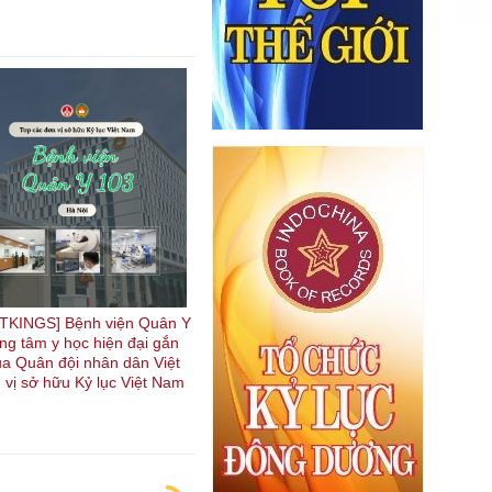
TKINGS] Bệnh viện Quân Y
ung tâm y học hiện đại gắn
ủa Quân đội nhân dân Việt
 vị sở hữu Kỷ lục Việt Nam