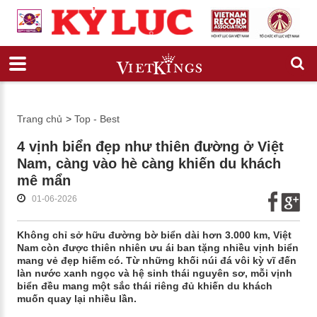
Trang chủ
>
Top - Best
4 vịnh biển đẹp như thiên đường ở Việt
Nam, càng vào hè càng khiến du khách
mê mẩn
01-06-2026
Không chỉ sở hữu đường bờ biển dài hơn 3.000 km, Việt
Nam còn được thiên nhiên ưu ái ban tặng nhiều vịnh biển
mang vẻ đẹp hiếm có. Từ những khối núi đá vôi kỳ vĩ đến
làn nước xanh ngọc và hệ sinh thái nguyên sơ, mỗi vịnh
biển đều mang một sắc thái riêng đủ khiến du khách
muốn quay lại nhiều lần.