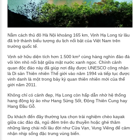
Nằm cách thủ đô Hà Nội khoảng 165 km, Vịnh Hạ Long từ lâu
đã trở thành biểu tượng du lịch nổi bật của Việt Nam trên
trường quốc tế.
Vịnh sở hữu diện tích hơn 1.500 km² cùng hàng nghìn đảo đá
vôi lớn nhỏ nổi bật giữa mặt nước xanh ngọc. Chính cảnh
quan độc đáo này đã giúp nơi đây được UNESCO công nhận
là Di sản Thiên nhiên Thế giới vào năm 1994 và tiếp tục được
vinh danh là một trong bảy kỳ quan thiên nhiên mới của thế
giới năm 2011.
Không chỉ có cảnh đẹp, Hạ Long còn hấp dẫn nhờ hệ thống
hang động kỳ ảo như Hang Sửng Sốt, Động Thiên Cung hay
Hang Đầu Gỗ.
Du khách đến đây thường lựa chọn trải nghiệm chèo kayak
giữa các đảo đá, ngủ đêm trên du thuyền hoặc ghé thăm
những làng chài nổi lâu đời như Cửa Vạn, Vung Viêng để cảm
nhận nhịp sống đặc trưng vùng biển.