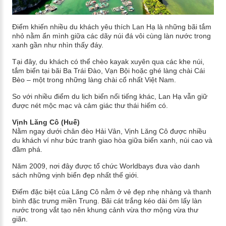
Điểm khiến nhiều du khách yêu thích Lan Hạ là những bãi tắm
nhỏ nằm ẩn mình giữa các dãy núi đá vôi cùng làn nước trong
xanh gần như nhìn thấy đáy.
Tại đây, du khách có thể chèo kayak xuyên qua các khe núi,
tắm biển tại bãi Ba Trái Đào, Vạn Bội hoặc ghé làng chài Cái
Bèo – một trong những làng chài cổ nhất Việt Nam.
So với nhiều điểm du lịch biển nổi tiếng khác, Lan Hạ vẫn giữ
được nét mộc mạc và cảm giác thư thái hiếm có.
Vịnh Lăng Cô (Huế)
Nằm ngay dưới chân đèo Hải Vân, Vịnh Lăng Cô được nhiều
du khách ví như bức tranh giao hòa giữa biển xanh, núi cao và
đầm phá.
Năm 2009, nơi đây được tổ chức Worldbays đưa vào danh
sách những vịnh biển đẹp nhất thế giới.
Điểm đặc biệt của Lăng Cô nằm ở vẻ đẹp nhẹ nhàng và thanh
bình đặc trưng miền Trung. Bãi cát trắng kéo dài ôm lấy làn
nước trong vắt tạo nên khung cảnh vừa thơ mộng vừa thư
giãn.