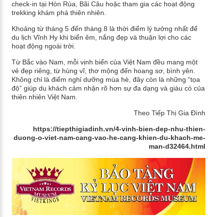
check-in tại Hòn Rùa, Bãi Câu hoặc tham gia các hoạt động
trekking khám phá thiên nhiên.
Khoảng từ tháng 5 đến tháng 8 là thời điểm lý tưởng nhất để
du lịch Vĩnh Hy khi biển êm, nắng đẹp và thuận lợi cho các
hoạt động ngoài trời.
Từ Bắc vào Nam, mỗi vịnh biển của Việt Nam đều mang một
vẻ đẹp riêng, từ hùng vĩ, thơ mộng đến hoang sơ, bình yên.
Không chỉ là điểm nghỉ dưỡng mùa hè, đây còn là những “tọa
độ” giúp du khách cảm nhận rõ hơn sự đa dạng và giàu có của
thiên nhiên Việt Nam.
Theo Tiếp Thị Gia Đình
https://tiepthigiadinh.vn/4-vinh-bien-dep-nhu-thien-
duong-o-viet-nam-cang-vao-he-cang-khien-du-khach-me-
man-d32464.html​