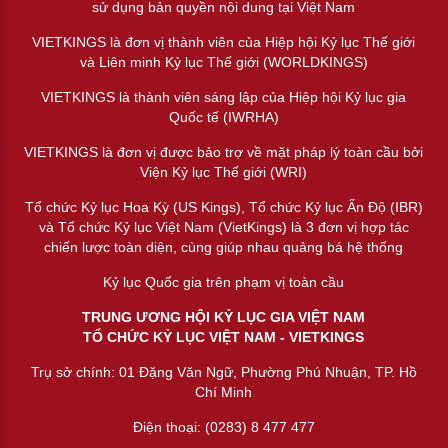
sử dụng bản quyền nội dung tại Việt Nam
VIETKINGS là đơn vị thành viên của Hiệp hội Kỷ lục Thế giới
và Liên minh Kỷ lục Thế giới (WORLDKINGS)
VIETKINGS là thành viên sáng lập của Hiệp hội Kỷ lục gia
Quốc tế (IWRHA)
VIETKINGS là đơn vị được bảo trợ về mặt pháp lý toàn cầu bởi
Viện Kỷ lục Thế giới (WRI)
Tổ chức Kỷ lục Hoa Kỳ (US Kings), Tổ chức Kỷ lục Ấn Độ (IBR)
và Tổ chức Kỷ lục Việt Nam (VietKings) là 3 đơn vị hợp tác
chiến lược toàn diện, cùng giúp nhau quảng bá hệ thống
Kỷ lục Quốc gia trên phạm vị toàn cầu
TRUNG ƯƠNG HỘI KỶ LỤC GIA VIỆT NAM
TỔ CHỨC KỶ LỤC VIỆT NAM - VIETKINGS
Trụ sở chính: 01 Đặng Văn Ngữ, Phường Phú Nhuận, TP. Hồ
Chí Minh
Điện thoại: (0283) 8 477 477