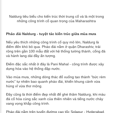
Naldurg tiêu biểu cho kiến trúc thời trung cổ và là một trong
những công trình cổ quan trọng của Maharashtra
Pháo đài Naldurg - tuyệt tác kiến trúc giữa mùa mưa
Nếu yêu thích những công trình cổ quy mô lớn, Naldurg là
điểm đến khó bỏ qua. Pháo đài nằm ở quận Dharashiv, trải
rộng trên gần 100 mẫu đất với hệ thống tường thành, cổng đá
và hành lang dài đầy ấn tượng.
Điểm đặc sắc nhất ở đây là Pani Mahal - công trình được xây
dựng hòa vào hệ thống đập nước.
Vào mùa mưa, những dòng thác đổ xuống tạo thành “bức rèm
nước” tự nhiên bao quanh pháo đài, khiến khung cảnh vừa
hùng vĩ vừa thơ mộng.
Đây cũng là thời điểm đẹp nhất để ghé thăm Naldurg, khi màu
đá cổ hòa cùng sắc xanh của thiên nhiên và tiếng nước chảy
vang vọng khắp công trình.
Pháo đài nằm trên tuyến đường cao tốc Solapur - Hyderabad,