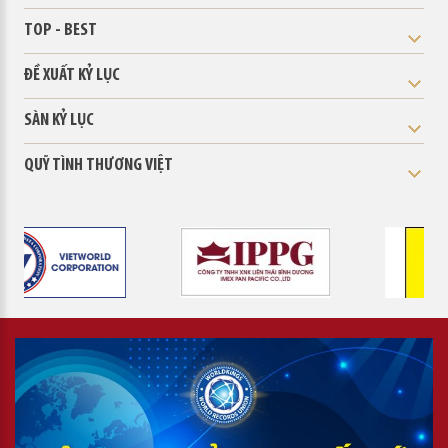
TOP - BEST
ĐỀ XUẤT KỶ LỤC
SÀN KỶ LỤC
QUỸ TÌNH THƯƠNG VIỆT