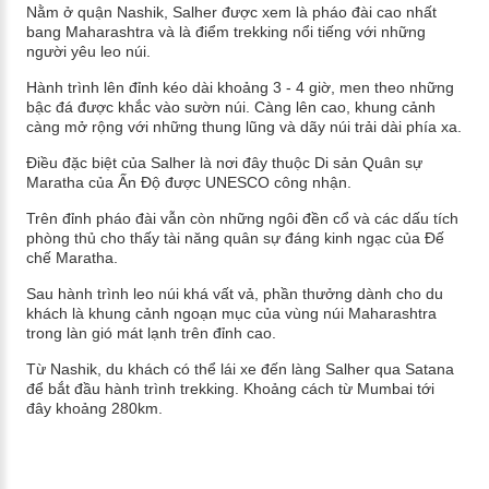
Nằm ở quận Nashik, Salher được xem là pháo đài cao nhất
bang Maharashtra và là điểm trekking nổi tiếng với những
người yêu leo núi.
Hành trình lên đỉnh kéo dài khoảng 3 - 4 giờ, men theo những
bậc đá được khắc vào sườn núi. Càng lên cao, khung cảnh
càng mở rộng với những thung lũng và dãy núi trải dài phía xa.
Điều đặc biệt của Salher là nơi đây thuộc Di sản Quân sự
Maratha của Ấn Độ được UNESCO công nhận.
Trên đỉnh pháo đài vẫn còn những ngôi đền cổ và các dấu tích
phòng thủ cho thấy tài năng quân sự đáng kinh ngạc của Đế
chế Maratha.
Sau hành trình leo núi khá vất vả, phần thưởng dành cho du
khách là khung cảnh ngoạn mục của vùng núi Maharashtra
trong làn gió mát lạnh trên đỉnh cao.
Từ Nashik, du khách có thể lái xe đến làng Salher qua Satana
để bắt đầu hành trình trekking. Khoảng cách từ Mumbai tới
đây khoảng 280km.