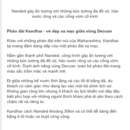
Nanded gây ấn tượng với những bức tường đá đồ sộ, hào
nước rộng và các cổng vòm cổ kính
Pháo đài Kandhar - vẻ đẹp sa mạc giữa vùng Deccan
Khác với những pháo đài trên núi của Maharashtra, Kandhar
lại mang đậm dáng dấp của một pháo đài sa mạc.
Nằm gần thành phố Nanded, công trình gây ấn tượng với
những bức tường đá đồ sộ, hào nước rộng và các cổng vòm
cổ kính. Dưới ánh nắng vùng Deccan, toàn bộ pháo đài mang
màu sắc trầm mặc và mạnh mẽ.
Đi giữa những bể nước tĩnh lặng và các lối đi bằng đá, du
khách có cảm giác như đang lạc vào một bộ phim lịch sử.
Không gian rộng lớn nhưng ít khách du lịch khiến nơi đây đặc
biệt phù hợp với những người thích khám phá di sản theo cách
chậm rãi và riêng tư.
Kandhar cách Nanded khoảng 30km và có thể dễ dàng đến
bằng ô tô hoặc xe buýt công cộng.