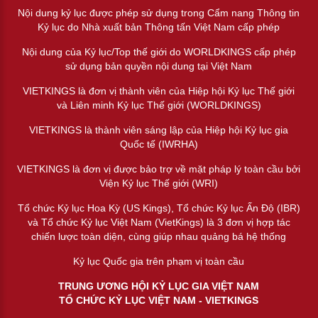
Nội dung kỷ lục được phép sử dụng trong Cẩm nang Thông tin
Kỷ lục do Nhà xuất bản Thông tấn Việt Nam cấp phép
Nội dung của Kỷ lục/Top thế giới do WORLDKINGS cấp phép
sử dụng bản quyền nội dung tại Việt Nam
VIETKINGS là đơn vị thành viên của Hiệp hội Kỷ lục Thế giới
và Liên minh Kỷ lục Thế giới (WORLDKINGS)
VIETKINGS là thành viên sáng lập của Hiệp hội Kỷ lục gia
Quốc tế (IWRHA)
VIETKINGS là đơn vị được bảo trợ về mặt pháp lý toàn cầu bởi
Viện Kỷ lục Thế giới (WRI)
Tổ chức Kỷ lục Hoa Kỳ (US Kings), Tổ chức Kỷ lục Ấn Độ (IBR)
và Tổ chức Kỷ lục Việt Nam (VietKings) là 3 đơn vị hợp tác
chiến lược toàn diện, cùng giúp nhau quảng bá hệ thống
Kỷ lục Quốc gia trên phạm vị toàn cầu
TRUNG ƯƠNG HỘI KỶ LỤC GIA VIỆT NAM
TỔ CHỨC KỶ LỤC VIỆT NAM - VIETKINGS