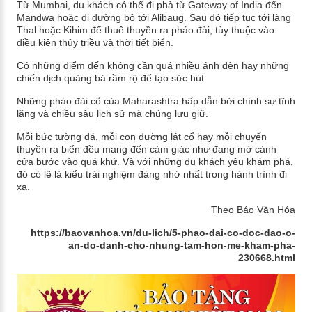
Từ Mumbai, du khách có thể đi phà từ Gateway of India đến
Mandwa hoặc đi đường bộ tới Alibaug. Sau đó tiếp tục tới làng
Thal hoặc Kihim để thuê thuyền ra pháo đài, tùy thuộc vào
điều kiện thủy triều và thời tiết biển.
Có những điểm đến không cần quá nhiều ánh đèn hay những
chiến dịch quảng bá rầm rộ để tạo sức hút.
Những pháo đài cổ của Maharashtra hấp dẫn bởi chính sự tĩnh
lặng và chiều sâu lịch sử mà chúng lưu giữ.
Mỗi bức tường đá, mỗi con đường lát cổ hay mỗi chuyến
thuyền ra biển đều mang đến cảm giác như đang mở cánh
cửa bước vào quá khứ. Và với những du khách yêu khám phá,
đó có lẽ là kiểu trải nghiệm đáng nhớ nhất trong hành trình đi
xa.
Theo Báo Văn Hóa
https://baovanhoa.vn/du-lich/5-phao-dai-co-doc-dao-o-
an-do-danh-cho-nhung-tam-hon-me-kham-pha-
230668.html