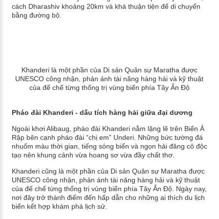
cách Dharashiv khoảng 20km và khá thuận tiện để di chuyển
bằng đường bộ.
Khanderi là một phần của Di sản Quân sự Maratha được
UNESCO công nhận, phản ánh tài năng hàng hải và kỹ thuật
của đế chế từng thống trị vùng biển phía Tây Ấn Độ
Pháo đài Khanderi - dấu tích hàng hải giữa đại dương
Ngoài khơi Alibaug, pháo đài Khanderi nằm lặng lẽ trên Biển Ả
Rập bên cạnh pháo đài “chị em” Underi. Những bức tường đá
nhuốm màu thời gian, tiếng sóng biển và ngọn hải đăng cô độc
tạo nên khung cảnh vừa hoang sơ vừa đầy chất thơ.
Khanderi cũng là một phần của Di sản Quân sự Maratha được
UNESCO công nhận, phản ánh tài năng hàng hải và kỹ thuật
của đế chế từng thống trị vùng biển phía Tây Ấn Độ. Ngày nay,
nơi đây trở thành điểm đến hấp dẫn cho những ai thích du lịch
biển kết hợp khám phá lịch sử.