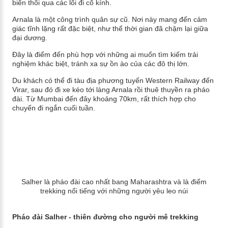
biển thổi qua các lối đi cổ kính.
Arnala là một công trình quân sự cũ. Nơi này mang đến cảm
giác tĩnh lặng rất đặc biệt, như thể thời gian đã chậm lại giữa
đại dương.
Đây là điểm đến phù hợp với những ai muốn tìm kiếm trải
nghiệm khác biệt, tránh xa sự ồn ào của các đô thị lớn.
Du khách có thể đi tàu địa phương tuyến Western Railway đến
Virar, sau đó đi xe kéo tới làng Arnala rồi thuê thuyền ra pháo
đài. Từ Mumbai đến đây khoảng 70km, rất thích hợp cho
chuyến đi ngắn cuối tuần.
Salher là pháo đài cao nhất bang Maharashtra và là điểm
trekking nổi tiếng với những người yêu leo núi
Pháo đài Salher - thiên đường cho người mê trekking