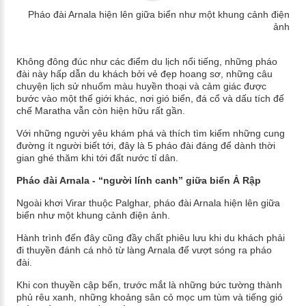
Pháo đài Arnala hiện lên giữa biển như một khung cảnh điện
ảnh
Không đông đúc như các điểm du lịch nổi tiếng, những pháo
đài này hấp dẫn du khách bởi vẻ đẹp hoang sơ, những câu
chuyện lịch sử nhuốm màu huyền thoại và cảm giác được
bước vào một thế giới khác, nơi gió biển, đá cổ và dấu tích đế
chế Maratha vẫn còn hiện hữu rất gần.
Với những người yêu khám phá và thích tìm kiếm những cung
đường ít người biết tới, đây là 5 pháo đài đáng để dành thời
gian ghé thăm khi tới đất nước tỉ dân.
Pháo đài Arnala - “người lính canh” giữa biển Ả Rập
Ngoài khơi Virar thuộc Palghar, pháo đài Arnala hiện lên giữa
biển như một khung cảnh điện ảnh.
Hành trình đến đây cũng đầy chất phiêu lưu khi du khách phải
đi thuyền đánh cá nhỏ từ làng Arnala để vượt sóng ra pháo
đài.
Khi con thuyền cập bến, trước mắt là những bức tường thành
phủ rêu xanh, những khoảng sân cỏ mọc um tùm và tiếng gió