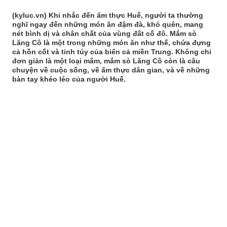
(kyluc.vn) Khi nhắc đến ẩm thực Huế, người ta thường
nghĩ ngay đến những món ăn đậm đà, khó quên, mang
nét bình dị và chân chất của vùng đất cố đô. Mắm sò
Lăng Cô là một trong những món ăn như thế, chứa đựng
cả hồn cốt và tinh túy của biển cả miền Trung. Không chỉ
đơn giản là một loại mắm, mắm sò Lăng Cô còn là câu
chuyện về cuộc sống, về ẩm thực dân gian, và về những
bàn tay khéo léo của người Huế.