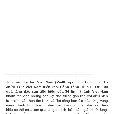
--------------------------------------------------------------------
Tổ chức Kỷ lục Việt Nam (VietKings)
phối hợp cùng
Tổ
chức TOP Việt Nam
triển khai
Hành trình đề cử TOP 100
quà tặng đặc sản tiêu biểu của 34 tỉnh, thành Việt Nam
nhằm tôn vinh những sản vật đặc trưng gắn liền với điều kiện
tự nhiên, văn hóa ẩm thực và đời sống bản địa của từng vùng
miền. Hành trình hướng đến việc lựa chọn các đặc sản tiêu
biểu có thể mua làm quà tặng du lịch, bảo đảm giá trị sử dụng,