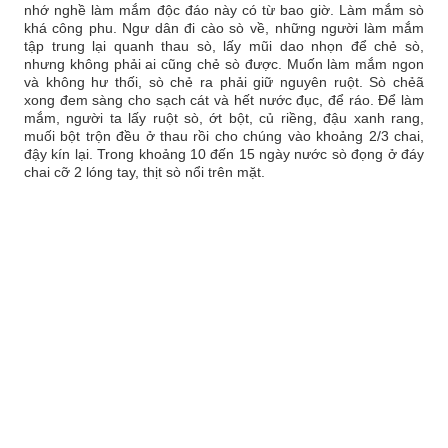
nhớ nghề làm mắm độc đáo này có từ bao giờ. Làm mắm sò
khá công phu. Ngư dân đi cào sò về, những người làm mắm
tập trung lại quanh thau sò, lấy mũi dao nhọn để chẻ sò,
nhưng không phải ai cũng chẻ sò được. Muốn làm mắm ngon
và không hư thối, sò chẻ ra phải giữ nguyên ruột. Sò chẻã
xong đem sàng cho sạch cát và hết nước đục, để ráo. Để làm
mắm, người ta lấy ruột sò, ớt bột, củ riềng, đậu xanh rang,
muối bột trộn đều ở thau rồi cho chúng vào khoảng 2/3 chai,
đậy kín lại. Trong khoảng 10 đến 15 ngày nước sò đọng ở đáy
chai cỡ 2 lóng tay, thịt sò nổi trên mặt.