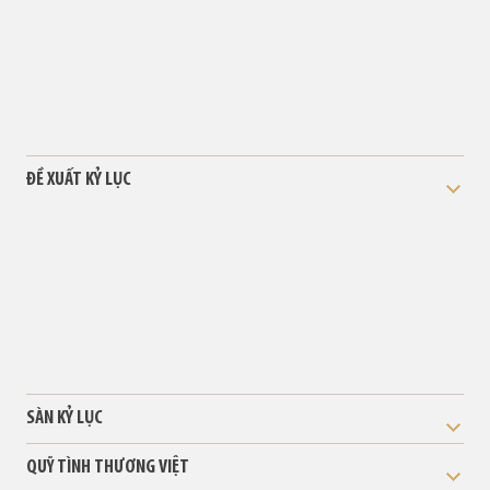
ĐỀ XUẤT KỶ LỤC
SÀN KỶ LỤC
QUỸ TÌNH THƯƠNG VIỆT