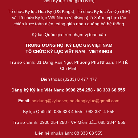
Viện Kỷ lục Thế giới (WRI)
Tổ chức Kỷ lục Hoa Kỳ (US Kings), Tổ chức Kỷ lục Ấn Độ (IBR)
và Tổ chức Kỷ lục Việt Nam (VietKings) là 3 đơn vị hợp tác
chiến lược toàn diện, cùng giúp nhau quảng bá hệ thống
Kỷ lục Quốc gia trên phạm vị toàn cầu
TRUNG ƯƠNG HỘI KỶ LỤC GIA VIỆT NAM
TỔ CHỨC KỶ LỤC VIỆT NAM - VIETKINGS
Trụ sở chính: 01 Đặng Văn Ngữ, Phường Phú Nhuận, TP. Hồ
Chí Minh
Điện thoại: (0283) 8 477 477
Đăng ký Kỷ lục Việt Nam: 0908 254 258 -
08 333 68 55
5
Email:
noidung@kyluc.vn;
noidungkyluc@gmail.com
Kỷ lục Quốc tế: 085 333 4 555 - 083 331 4 555
Trụ sở chính: 0908 254 258 - VP Miền Bắc: 085 3344 555
Liên hệ nhuận ảnh:
08 333 68 555