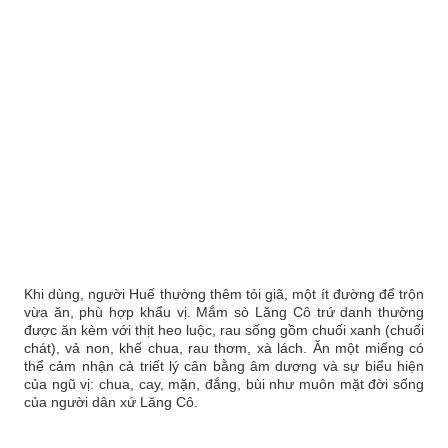
Khi dùng, người Huế thường thêm tỏi giã, một ít đường để trộn
vừa ăn, phù hợp khẩu vị. Mắm sò Lăng Cô trứ danh thường
được ăn kèm với thịt heo luộc, rau sống gồm chuối xanh (chuối
chát), vả non, khế chua, rau thơm, xà lách. Ăn một miếng có
thể cảm nhận cả triết lý cân bằng âm dương và sự biểu hiện
của ngũ vị: chua, cay, mặn, đắng, bùi như muôn mặt đời sống
của người dân xứ Lăng Cô.