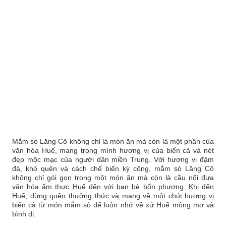
Mắm sò Lăng Cô không chỉ là món ăn mà còn là một phần của
văn hóa Huế, mang trong mình hương vị của biển cả và nét
đẹp mộc mạc của người dân miền Trung. Với hương vị đậm
đà, khó quên và cách chế biến kỳ công, mắm sò Lăng Cô
không chỉ gói gọn trong một món ăn mà còn là cầu nối đưa
văn hóa ẩm thực Huế đến với bạn bè bốn phương. Khi đến
Huế, đừng quên thưởng thức và mang về một chút hương vị
biển cả từ món mắm sò để luôn nhớ về xứ Huế mộng mơ và
bình dị.