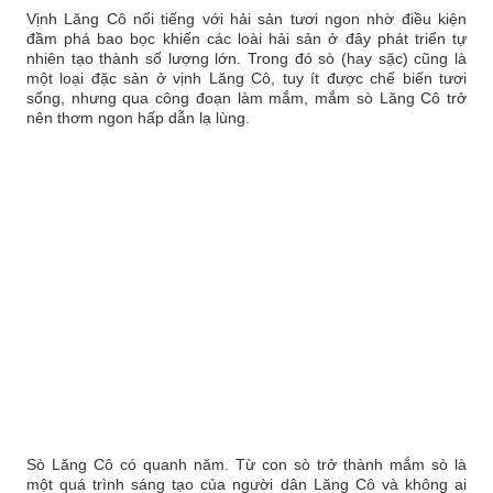
Vịnh Lăng Cô nổi tiếng với hải sản tươi ngon nhờ điều kiện
đầm phá bao bọc khiến các loài hải sản ở đây phát triển tự
nhiên tạo thành số lượng lớn. Trong đó sò (hay sặc) cũng là
một loại đặc sản ở vịnh Lăng Cô, tuy ít được chế biến tươi
sống, nhưng qua công đoạn làm mắm, mắm sò Lăng Cô trở
nên thơm ngon hấp dẫn lạ lùng.
Sò Lăng Cô có quanh năm. Từ con sò trở thành mắm sò là
một quá trình sáng tạo của người dân Lăng Cô và không ai