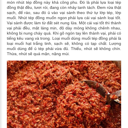
món nhút tép đồng này khá công phu. Đó là phải lựa loại tép
đồng thật đều, tươi rói, đang còn nhảy tanh tách. Đem rửa thật
sạch, để ráo, sau đó ủ vào vại sành theo thứ tự lớp tép, lớp
muối. Nhút tép đồng muốn ngon phải lựa cái vại sành loại tốt.
Vại sành được làm từ đất sét nung lửa. Một cái vại tốt thì thành
vại phải đều, mặt láng mịn, độ dày mỏng không chênh nhau,
không bị nung cháy quá. Khi gõ ngón tay lên thành vại, phải có
tiếng kêu vang và trong. Loại muối dùng muối tép đồng phải là
loại muối hạt trắng tinh, sạch sẽ, không có tạp chất. Lượng
muối dùng để ủ tép phải vừa đủ. Thiếu, nhút sẽ không chín.
Thừa, nhút sẽ quá mặn, nặng mùi.