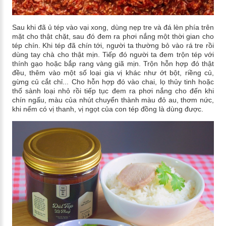
Sau khi đã ủ tép vào vại xong, dùng nẹp tre và đá lèn phía trên
mặt cho thật chặt, sau đó đem ra phơi nắng một thời gian cho
tép chín. Khi tép đã chín tới, người ta thường bỏ vào rá tre rồi
dùng tay chà cho thật mịn. Tiếp đó người ta đem trộn tép với
thính gạo hoặc bắp rang vàng giã mịn. Trộn hỗn hợp đó thật
đều, thêm vào một số loại gia vị khác như ớt bột, riềng củ,
gừng củ cắt chỉ... Cho hỗn hợp đó vào chai, lọ thủy tinh hoặc
thố sành loại nhỏ rồi tiếp tục đem ra phơi nắng cho đến khi
chín ngấu, màu của nhút chuyển thành màu đỏ au, thơm nức,
khi nếm có vị thanh, vị ngọt của con tép đồng là dùng được.