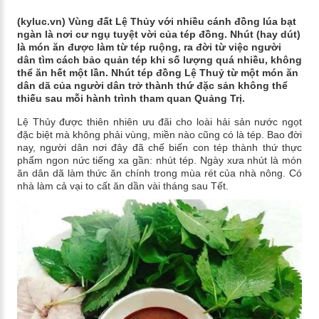
(kyluc.vn) Vùng đất Lệ Thủy với nhiều cánh đồng lúa bạt
ngàn là nơi cư ngụ tuyệt vời của tép đồng. Nhút (hay dút)
là món ăn được làm từ tép ruộng, ra đời từ việc người
dân tìm cách bảo quản tép khi số lượng quá nhiều, không
thể ăn hết một lần. Nhút tép đồng Lệ Thuỷ từ một món ăn
dân dã của người dân trở thành thứ đặc sản không thể
thiếu sau mỗi hành trình tham quan Quảng Trị.
Lệ Thủy được thiên nhiên ưu đãi cho loài hải sản nước ngọt
đặc biệt mà không phải vùng, miền nào cũng có là tép. Bao đời
nay, người dân nơi đây đã chế biến con tép thành thứ thực
phẩm ngon nức tiếng xa gần: nhút tép. Ngày xưa nhút là món
ăn dân dã làm thức ăn chính trong mùa rét của nhà nông. Có
nhà làm cả vại to cất ăn dần vài tháng sau Tết.