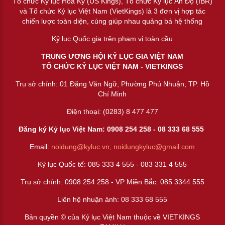
Tổ chức Kỷ lục Hoa Kỳ (US Kings), Tổ chức Kỷ lục Ấn Độ (IBR)
và Tổ chức Kỷ lục Việt Nam (VietKings) là 3 đơn vị hợp tác
chiến lược toàn diện, cùng giúp nhau quảng bá hệ thống
Kỷ lục Quốc gia trên phạm vị toàn cầu
TRUNG ƯƠNG HỘI KỶ LỤC GIA VIỆT NAM
TỔ CHỨC KỶ LỤC VIỆT NAM - VIETKINGS
Trụ sở chính: 01 Đặng Văn Ngữ, Phường Phú Nhuận, TP. Hồ
Chí Minh
Điện thoại: (0283) 8 477 477
Đăng ký Kỷ lục Việt Nam: 0908 254 258 -
08 333 68 55
5
Email:
noidung@kyluc.vn;
noidungkyluc@gmail.com
Kỷ lục Quốc tế: 085 333 4 555 - 083 331 4 555
Trụ sở chính: 0908 254 258 - VP Miền Bắc: 085 3344 555
Liên hệ nhuận ảnh:
08 333 68 555
Bản quyền © của Kỷ lục Việt Nam thuộc về VIETKINGS