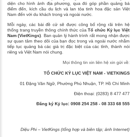
diện cho hình ảnh địa phương, qua đó góp phần quảng bá
điểm đến, kích cầu du lịch và lan tỏa tinh hoa đặc sản Việt
Nam đến với du khách trong và ngoài nước.
Mỗi ngày, các bài đề cử sẽ được công bố rộng rãi trên hệ
thống trang truyền thông chính thức của
Tổ chức Kỷ lục Việt
Nam (VietKings)
. Ban quản lý hành trình rất mong nhận được
sự quan tâm theo dõi của bạn đọc trong và ngoài nước nhằm
tiếp tục quảng bá các giá trị đặc biệt của các tỉnh, thành nói
riêng và Việt Nam nói chung.
Mọi thông tin xin liên hệ xin gửi về:
TỔ CHỨC KỶ LỤC VIỆT NAM - VIETKINGS
01 Đặng Văn Ngữ, Phường Phú Nhuận, TP. Hồ Chí Minh
Điện thoại: (0283) 8 477 477
Đăng ký Kỷ lục: 0908 254 258 - 08 333 68 555
Diệu Phi – VietKings (tổng hợp và biên tập; ảnh Internet)