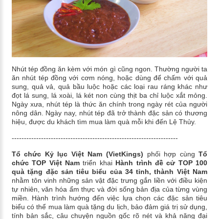
Nhút tép đồng ăn kèm với món gì cũng ngon. Thường người ta
ăn nhút tép đồng với cơm nóng, hoặc dùng để chấm với quả
sung, quả vả, quả bầu luộc hoặc các loại rau ráng khác như
đọt lá sung, lá xoài, lá két non cùng thịt ba chỉ luộc xắt mỏng.
Ngày xưa, nhút tép là thức ăn chính trong ngày rét của người
nông dân. Ngày nay, nhút tép đã trở thành đặc sản có thương
hiệu, được du khách tìm mua làm quà mỗi khi đến Lệ Thủy.
--------------------------------------------------------------------
Tổ chức Kỷ lục Việt Nam (VietKings)
phối hợp cùng
Tổ
chức TOP Việt Nam
triển khai
Hành trình đề cử TOP 100
quà tặng đặc sản tiêu biểu của 34 tỉnh, thành Việt Nam
nhằm tôn vinh những sản vật đặc trưng gắn liền với điều kiện
tự nhiên, văn hóa ẩm thực và đời sống bản địa của từng vùng
miền. Hành trình hướng đến việc lựa chọn các đặc sản tiêu
biểu có thể mua làm quà tặng du lịch, bảo đảm giá trị sử dụng,
tính bản sắc, câu chuyện nguồn gốc rõ nét và khả năng đại