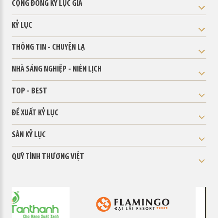
CỘNG ĐỒNG KỶ LỤC GIA
KỶ LỤC
THÔNG TIN - CHUYỆN LẠ
NHÀ SÁNG NGHIỆP - NIÊN LỊCH
TOP - BEST
ĐỀ XUẤT KỶ LỤC
SÀN KỶ LỤC
QUỸ TÌNH THƯƠNG VIỆT