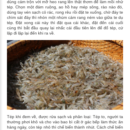
dùng cám trộn với mỡ heo rang lên thật thơm để làm mồi nhử
tép. Chọn một đám ruộng, ao hồ hay mép sông, rào nào đó,
dùng tay vén sạch cỏ rác, rong rêu rồi đặt te xuống, chờ đáy te
chìm sát đáy thì nhón một nhúm cám rang ném vào giữa te dụ
tép. Đặt xong cái này thì đặt qua cái khác, đặt đến cái cuối
cùng thì bắt đầu quay lại nhấc cái đầu tiên lên để đổ tép, cứ
lặp đi lặp lại đến khi ra về.
Tép khi đem về, được rửa sạch và phân loại: Tép to, người ta
thường phơi khô và cho vào bao bì cất ở gác bếp làm thức ăn
hàng ngày, còn tép nhỏ thì chế biến thành nhút. Cách chế biến