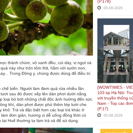
(P.178)
05-08-2026
ọc thành chùm, vỏ xanh đều, cùi dày, vị ngọt và
 quả này như trộn tôm thịt, hầm với sườn non,
xay... Trong Đông y, chúng được dùng để điều trị
[WOWTIMES - VIE
ào chế biến. Người làm đem quả rửa nhiều lần
103 tại Hà Nội: Tr
 tươi sau đó được xếp lên dàn phơi dưới nắng.
với truyền thống c
iúp loại bỏ bớt những chất độc ảnh hưởng đến sức
Nam - Top các đơn
hông khí, dàn phơi được phủ thêm lớp lưới che.
(P.17)
khô. Trà vả đặc biệt hơn các loại trà khác ở
h làm đơn giản, hương vị dễ uống đồng thời có
05-08-2026
 tại Huế thường tự làm trà vả để sử dụng.