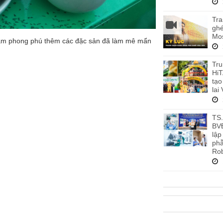
Tra
ghé
Mos
làm phong phú thêm các đặc sản đã làm mê mẩn
Tru
HiT
tạo
lai
TS
BV
lập
phẫ
Rob