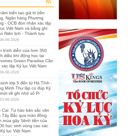
năm kiến tạo giá trị bền
ng, Ngân hàng Phương
g - OCB đón nhận xác lập
lục Việt Nam và bằng ghi
n Niên lịch - Thành tựu
06-06-2026
 trình diễn của hơn 350
h diều khí động học tại
nhomes Green Paradise Cần
 xác lập Kỷ lục Việt Nam
06-06-2026
sinh lớp 5 đến từ Hà Tĩnh -
g Minh Thư lập cú đúp Kỷ
 mới về ghi nhớ số Pi
23-06-2026
 Cai: Tự hào bản sắc văn
a Tây Bắc qua màn đồng
n múa gậy Sênh tiền của
00 học sinh vùng cao xác
 Kỷ lục Việt Nam