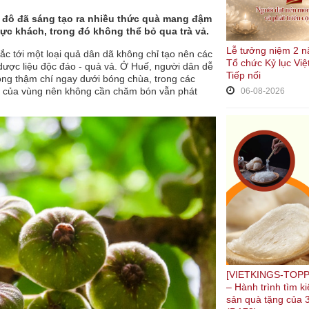
cố đô đã sáng tạo ra nhiều thức quà mang đậm
 thực khách, trong đó không thể bỏ qua trà vả.
Lễ tưởng niệm 2 n
c tới một loại quả dân dã không chỉ tạo nên các
Tổ chức Kỷ lục Việ
dược liệu độc đáo - quả vả. Ở Huế, người dân dễ
Tiếp nối
ng thậm chí ngay dưới bóng chùa, trong các
ậu của vùng nên không cần chăm bón vẫn phát
06-08-2026
[VIETKINGS-TOPP
– Hành trình tìm 
sản quà tặng của 3