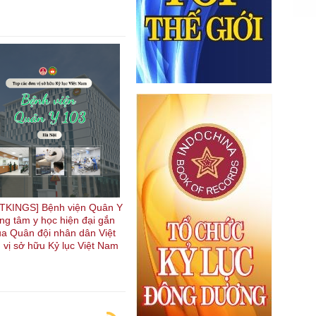
TKINGS] Bệnh viện Quân Y
ung tâm y học hiện đại gắn
ủa Quân đội nhân dân Việt
 vị sở hữu Kỷ lục Việt Nam