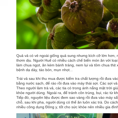
Quả vả có vẻ ngoài giống quả sung nhưng kích cỡ lớn hơn, m
thơm dịu. Người Huế có nhiều cách chế biến món ăn với loại
làm chua ngọt, ăn kèm bánh tráng, nem lụi và tôm chua thịt 
bệnh dạ dày, táo bón, mụn nhọt...
Trái vả sau khi thu mua được kiểm tra chất lượng rồi đưa v
bằng nước sạch, để ráo rồi đưa vào máy thái sợi. Các sợi vả
Theo người làm trà vả, các tia có trong ánh nắng mặt trời g
khỏe người dùng. Ngoài ra, để tránh côn trùng, bụi, rác từ k
Tiếp đó, nguyên liệu được đem sao vàng rồi đưa vào máy sấy 
chỗ, sau khi pha, người dùng có thể ăn luôn xác trà. Do các
nhiều công dụng Đông y, tốt cho sức khỏe nên nhiều gia đình