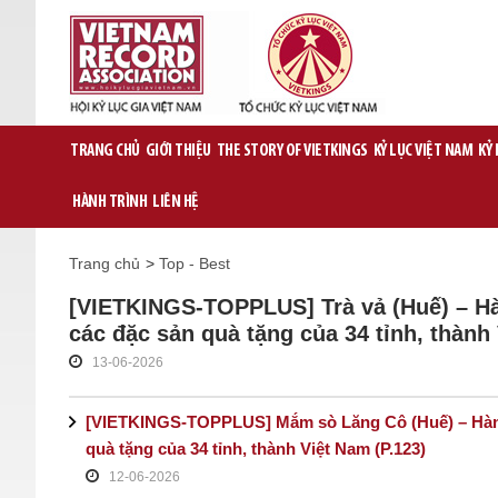
TRANG CHỦ
GIỚI THIỆU
THE STORY OF VIETKINGS
KỶ LỤC VIỆT NAM
KỶ
HÀNH TRÌNH
LIÊN HỆ
Trang chủ
>
Top - Best
[VIETKINGS-TOPPLUS] Trà vả (Huế) – Hà
các đặc sản quà tặng của 34 tỉnh, thành 
13-06-2026
[VIETKINGS-TOPPLUS] Mắm sò Lăng Cô (Huế) – Hành 
quà tặng của 34 tỉnh, thành Việt Nam (P.123)
12-06-2026