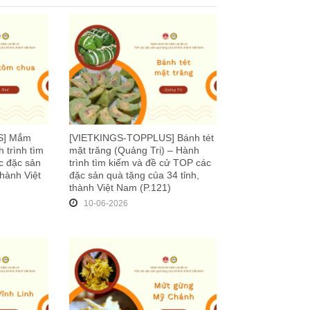
S] Mắm
[VIETKINGS-TOPPLUS] Bánh tét
 trình tìm
mặt trăng (Quảng Trị) – Hành
c đặc sản
trình tìm kiếm và đề cử TOP các
thành Việt
đặc sản quà tặng của 34 tỉnh,
thành Việt Nam (P.121)
10-06-2026