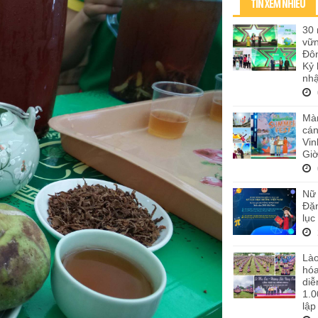
TIN XEM NHIỀU
30 
vữ
Đôn
Kỷ 
nhậ
Màn
cán
Vi
Giờ
Nữ 
Đặn
lục
Lào
hó
diễ
1.0
lập