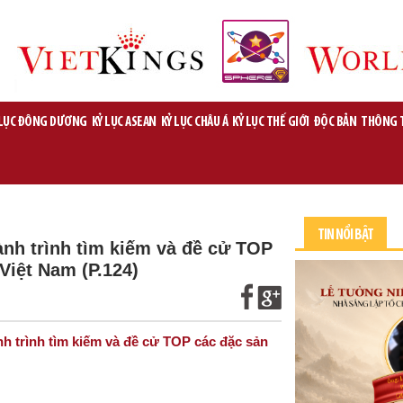
 LỤC ĐÔNG DƯƠNG
KỶ LỤC ASEAN
KỶ LỤC CHÂU Á
KỶ LỤC THẾ GIỚI
ĐỘC BẢN
THÔNG 
TIN NỔI BẬT
nh trình tìm kiếm và đề cử TOP
Việt Nam (P.124)
trình tìm kiếm và đề cử TOP các đặc sản