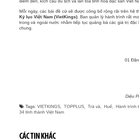
điểm đến, kích cầu du lịch và lan tỏa tinh hoa đặc sản Việt
Mỗi ngày, các bài đề cử sẽ được công bố rộng rãi trên hệ 
Kỷ lục Việt Nam (VietKings)
. Ban quản lý hành trình rất 
trong và ngoài nước nhằm tiếp tục quảng bá các giá trị đặc b
chung.
01 Đặn
Diệu Ph
Tags:
VIETKINGS
,
TOPPLUS
,
Trà vả
,
Huế
,
Hành trình 
34 tỉnh thành Việt Nam
CÁC TIN KHÁC