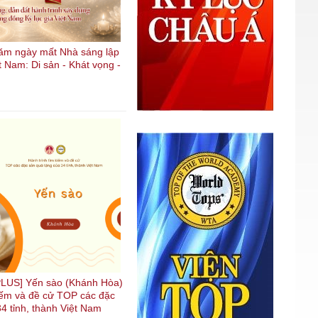
ăm ngày mất Nhà sáng lập
t Nam: Di sản - Khát vọng -
LUS] Yến sào (Khánh Hòa)
kiếm và đề cử TOP các đặc
4 tỉnh, thành Việt Nam