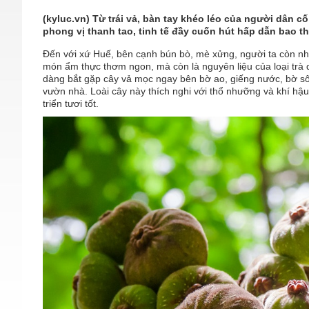
(kyluc.vn) Từ trái vả, bàn tay khéo léo của người dân 
phong vị thanh tao, tinh tế đầy cuốn hút hấp dẫn bao
Đến với xứ Huế, bên cạnh bún bò, mè xửng, người ta còn nhắ
món ẩm thực thơm ngon, mà còn là nguyên liệu của loại trà 
dàng bắt gặp cây vả mọc ngay bên bờ ao, giếng nước, bờ sô
vườn nhà. Loài cây này thích nghi với thổ nhưỡng và khí h
triển tươi tốt.