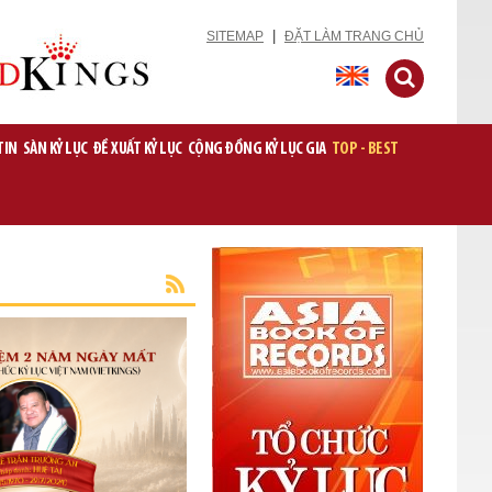
|
SITEMAP
ĐẶT LÀM TRANG CHỦ
TIN
SÀN KỶ LỤC
ĐỀ XUẤT KỶ LỤC
CỘNG ĐỒNG KỶ LỤC GIA
TOP - BEST