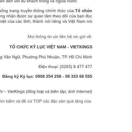
 Nam đến với du khách trong và ngoài nước.
thống trang truyền thông chính thức của
Tổ chức
mong nhận được sự quan tâm theo dõi của bạn đọc
iệt của các tỉnh, thành nói riêng và Việt Nam nói
Mọi thông tin xin liên hệ xin gửi về:
TỔ CHỨC KỶ LỤC VIỆT NAM - VIETKINGS
g Văn Ngữ, Phường Phú Nhuận, TP. Hồ Chí Minh
Điện thoại: (0283) 8 477 477
Đăng ký Kỷ lục: 0908 254 258 - 08 333 68 555
i – VietKings (tổng hợp và biên tập; ảnh Internet)
tìm kiếm và đề cử TOP các đặc sản quà tặng của