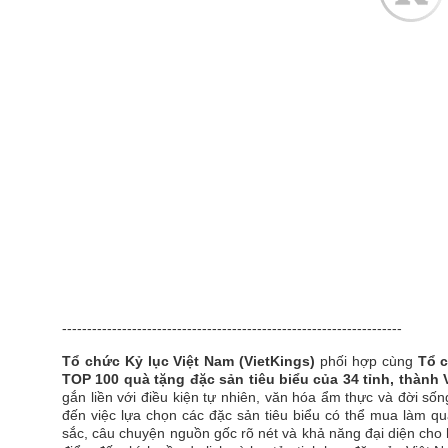
--------------------------------------------------------------------
Tổ chức Kỷ lục Việt Nam (VietKings)
phối hợp cùng
Tổ 
TOP 100 quà tặng đặc sản tiêu biểu của 34 tỉnh, thành 
gắn liền với điều kiện tự nhiên, văn hóa ẩm thực và đời s
đến việc lựa chọn các đặc sản tiêu biểu có thể mua làm quà
sắc, câu chuyện nguồn gốc rõ nét và khả năng đại diện ch