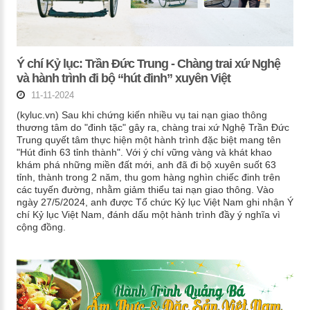
Ý chí Kỷ lục: Trần Đức Trung - Chàng trai xứ Nghệ
và hành trình đi bộ “hút đinh” xuyên Việt
11-11-2024
(kyluc.vn) Sau khi chứng kiến nhiều vụ tai nạn giao thông
thương tâm do "đinh tặc" gây ra, chàng trai xứ Nghệ Trần Đức
Trung quyết tâm thực hiện một hành trình đặc biệt mang tên
"Hút đinh 63 tỉnh thành". Với ý chí vững vàng và khát khao
khám phá những miền đất mới, anh đã đi bộ xuyên suốt 63
tỉnh, thành trong 2 năm, thu gom hàng nghìn chiếc đinh trên
các tuyến đường, nhằm giảm thiểu tai nạn giao thông. Vào
ngày 27/5/2024, anh được Tổ chức Kỷ lục Việt Nam ghi nhận Ý
chí Kỷ lục Việt Nam, đánh dấu một hành trình đầy ý nghĩa vì
cộng đồng.