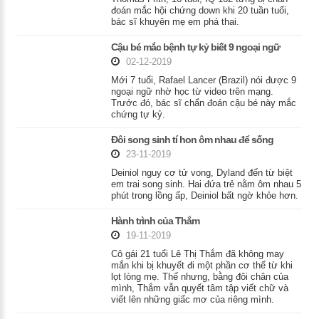
đoán mắc hội chứng down khi 20 tuần tuổi,
bác sĩ khuyên mẹ em phá thai.
Cậu bé mắc bệnh tự kỷ biết 9 ngoại ngữ
02-12-2019
Mới 7 tuổi, Rafael Lancer (Brazil) nói được 9
ngoại ngữ nhờ học từ video trên mạng.
Trước đó, bác sĩ chẩn đoán cậu bé này mắc
chứng tự kỷ.
Đôi song sinh tí hon ôm nhau để sống
23-11-2019
Deiniol nguy cơ tử vong, Dyland đến từ biệt
em trai song sinh. Hai đứa trẻ nằm ôm nhau 5
phút trong lồng ấp, Deiniol bất ngờ khỏe hơn.
Hành trình của Thắm
19-11-2019
Cô gái 21 tuổi Lê Thị Thắm đã không may
mắn khi bị khuyết đi một phần cơ thể từ khi
lọt lòng mẹ. Thế nhưng, bằng đôi chân của
mình, Thắm vẫn quyết tâm tập viết chữ và
viết lên những giấc mơ của riêng mình.