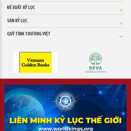
ĐỀ XUẤT KỶ LỤC
SÀN KỶ LỤC
QUỸ TÌNH THƯƠNG VIỆT