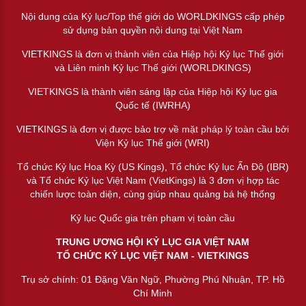
Nội dung của Kỷ lục/Top thế giới do WORLDKINGS cấp phép
sử dụng bản quyền nội dung tại Việt Nam
VIETKINGS là đơn vị thành viên của Hiệp hội Kỷ lục Thế giới
và Liên minh Kỷ lục Thế giới (WORLDKINGS)
VIETKINGS là thành viên sáng lập của Hiệp hội Kỷ lục gia
Quốc tế (IWRHA)
VIETKINGS là đơn vị được bảo trợ về mặt pháp lý toàn cầu bởi
Viện Kỷ lục Thế giới (WRI)
Tổ chức Kỷ lục Hoa Kỳ (US Kings), Tổ chức Kỷ lục Ấn Độ (IBR)
và Tổ chức Kỷ lục Việt Nam (VietKings) là 3 đơn vị hợp tác
chiến lược toàn diện, cùng giúp nhau quảng bá hệ thống
Kỷ lục Quốc gia trên phạm vị toàn cầu
TRUNG ƯƠNG HỘI KỶ LỤC GIA VIỆT NAM
TỔ CHỨC KỶ LỤC VIỆT NAM - VIETKINGS
Trụ sở chính: 01 Đặng Văn Ngữ, Phường Phú Nhuận, TP. Hồ
Chí Minh