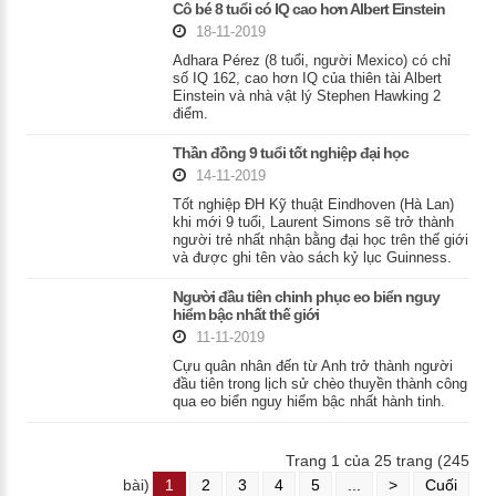
Cô bé 8 tuổi có IQ cao hơn Albert Einstein
18-11-2019
Adhara Pérez (8 tuổi, người Mexico) có chỉ
số IQ 162, cao hơn IQ của thiên tài Albert
Einstein và nhà vật lý Stephen Hawking 2
điểm.
Thần đồng 9 tuổi tốt nghiệp đại học
14-11-2019
Tốt nghiệp ĐH Kỹ thuật Eindhoven (Hà Lan)
khi mới 9 tuổi, Laurent Simons sẽ trở thành
người trẻ nhất nhận bằng đại học trên thế giới
và được ghi tên vào sách kỷ lục Guinness.
Người đầu tiên chinh phục eo biển nguy
hiểm bậc nhất thế giới
11-11-2019
Cựu quân nhân đến từ Anh trở thành người
đầu tiên trong lịch sử chèo thuyền thành công
qua eo biển nguy hiểm bậc nhất hành tinh.
Trang 1 của 25 trang (245
bài)
1
2
3
4
5
...
>
Cuối