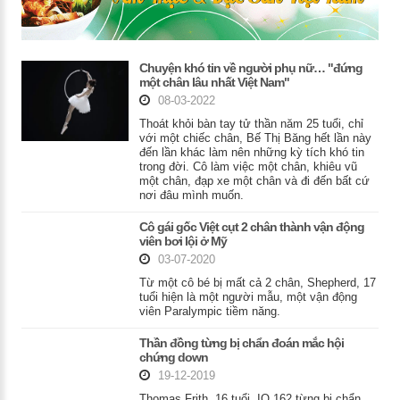
Chuyện khó tin về người phụ nữ… "đứng
một chân lâu nhất Việt Nam"
08-03-2022
Thoát khỏi bàn tay tử thần năm 25 tuổi, chỉ
với một chiếc chân, Bế Thị Băng hết lần này
đến lần khác làm nên những kỳ tích khó tin
trong đời. Cô làm việc một chân, khiêu vũ
một chân, đạp xe một chân và đi đến bất cứ
nơi đâu mình muốn.
Cô gái gốc Việt cụt 2 chân thành vận động
viên bơi lội ở Mỹ
03-07-2020
Từ một cô bé bị mất cả 2 chân, Shepherd, 17
tuổi hiện là một người mẫu, một vận động
viên Paralympic tiềm năng.
Thần đồng từng bị chẩn đoán mắc hội
chứng down
19-12-2019
Thomas Frith, 16 tuổi, IQ 162 từng bị chẩn